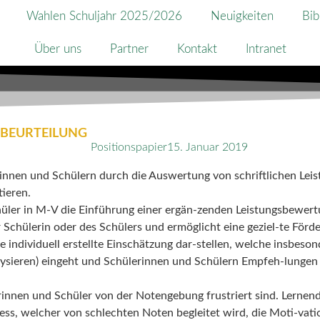
Wahlen Schuljahr 2025/2026
Neuigkeiten
Bib
Über uns
Partner
Kontakt
Intranet
SBEURTEILUNG
Positionspapier
15. Januar 2019
rinnen und Schülern durch die Auswertung von schriftlichen Leis
ieren.
üler in M-V die Einführung einer ergän-zenden Leistungsbewertun
 Schülerin oder des Schülers und ermöglicht eine geziel-te Förd
e individuell erstellte Einschätzung dar-stellen, welche insbeso
lysieren) eingeht und Schülerinnen und Schülern Empfeh-lungen 
erinnen und Schüler von der Notengebung frustriert sind. Lernend
ess, welcher von schlechten Noten begleitet wird, die Moti-vatio