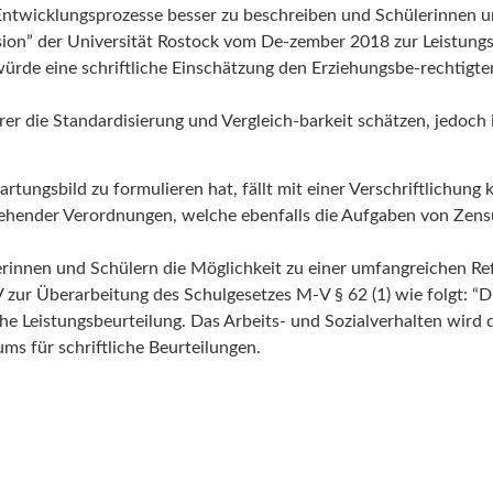
t Entwicklungsprozesse besser zu beschreiben und Schülerinnen u
usion” der Universität Rostock vom De-zember 2018 zur Leistung
r würde eine schriftliche Einschätzung den Erziehungsbe-rechtigt
rer die Standardisierung und Vergleich-barkeit schätzen, jedoch
rtungsbild zu formulieren hat, fällt mit einer Verschriftlichun
stehender Verordnungen, welche ebenfalls die Aufgaben von Zens
innen und Schülern die Möglichkeit zu einer umfangreichen Ref
 zur Überarbeitung des Schulgesetzes M-V § 62 (1) wie folgt: “
iche Leistungsbeurteilung. Das Arbeits- und Sozialverhalten wir
ms für schriftliche Beurteilungen.